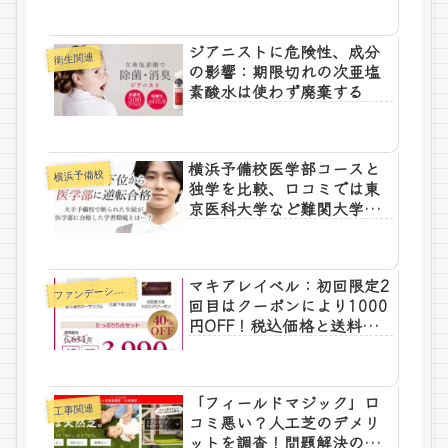
ジアニストに危険性、成分
衛生関連
の影響：期限切れの次亜塩
素酸水は使わず廃棄する
横浜予備校医学部コースと
横浜予備校
独学を比較、口コミでは東
京医科大学など難関大学の
合格者が？
マキアレイベル：初回限定2
フ
ァンデーション
回目はクーポンにより1000
円OFF！税込価格と送料無
料
「フィールドマジック」口
工事関連
コミ悪い？人工芝のデメリ
ットを調査！問題解決のア