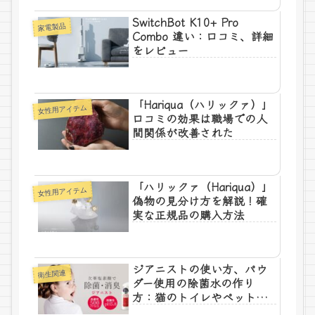
SwitchBot K10+ Pro
家電製品
Combo 違い：口コミ、詳細
をレビュー
「Hariqua（ハリックァ）」
女性用アイテム
口コミの効果は職場での人
間関係が改善された
「ハリックァ（Hariqua）」
女性用アイテム
偽物の見分け方を解説！確
実な正規品の購入方法
ジアニストの使い方、パウ
衛生関連
ダー使用の除菌水の作り
方：猫のトイレやペット用
品の除菌