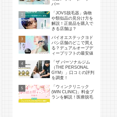
バー
「JOVS脱毛器」偽物
や類似品の見分け方を
解説！正規品を購入で
きる店舗は？
バイオエステックヨド
バシ店舗のどこで買え
る？デュアルオーブデ
ィープリフトの最安値
「ザ パーソナルジム
（THE PERSONAL
GYM）」口コミの評判
を調査！
「ウィンクリニック
(WIN CLINIC)」料金プ
ランを解説！医療脱毛