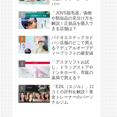
バー
「JOVS脱毛器」偽物
や類似品の見分け方を
解説！正規品を購入で
きる店舗は？
バイオエステックヨド
バシ店舗のどこで買え
る？デュアルオーブデ
ィープリフトの最安値
「アスタリフトお試
し」ドラッグストアや
ドンキホーテ、市販の
薬局で買える？
「EZIL（エジル）」口
コミの評判を解説！美
女トレーナーのパーソ
ナルジム