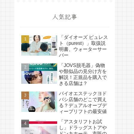
人気記事
「ダイオーズ ピュレス
ト（purest）」取扱説
明書、ウォーターサー
バー
「JOVS脱毛器」偽物
や類似品の見分け方を
解説！正規品を購入で
きる店舗は？
バイオエステックヨド
バシ店舗のどこで買え
る？デュアルオーブデ
ィープリフトの最安値
「アスタリフトお試
し」ドラッグストアや
ドンキホーテ、市販の