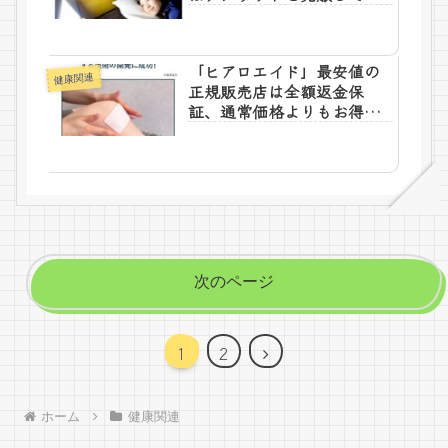
場
「ヒアロエイド」最安値の
健康関連
正規販売店は全額返金保
証、通常価格よりもお得と
確実性
次のページ
次
1
2
へ
ホーム
健康関連