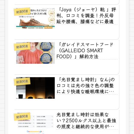
「Joya（ジョーヤ）靴 」評
健康関連
判、口コミを調査！外反母
趾や腰痛、膝痛などに最適
「ガレイドスマートフード
健康関連
（GALLEIDO SMART
FOOD）」解約方法
「光目覚まし時計」なんjの
健康関連
口コミは光の強さ色の調整
により快適な睡眠環境にな
る
光目覚まし時計は効果な
健康関連
い？2500ルクス以上と最強
の照度と継続的な使用が必
要