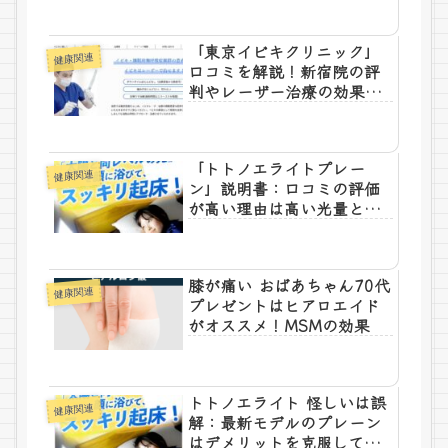
「東京イビキクリニック」
健康関連
口コミを解説！新宿院の評
判やレーザー治療の効果を
調査
「トトノエライトプレー
健康関連
ン」説明書：口コミの評価
が高い理由は高い光量と調
整機能
膝が痛い おばあちゃん70代
健康関連
プレゼントはヒアロエイド
がオススメ！MSMの効果
トトノエライト 怪しいは誤
健康関連
解：最新モデルのプレーン
はデメリットを克服して登